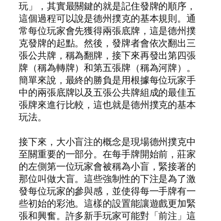
玩」，其實最關鍵的就是記住發牌的順序，
這個過程可以說是德州撲克的基本規則。通
常每位玩家會先獲得兩張底牌，這是德州撲
克發牌的起點。然後，發牌者會依次翻出三
張公共牌，稱為翻牌，接下來再發出第四張
牌（稱為轉牌）和第五張牌（稱為河牌）。
簡單來說，最終的勝負是用根據每位玩家手
中的兩張底牌以及五張公共牌組成的最佳五
張牌來進行比較，這也就是德州撲克的基本
玩法。
接下來，大小盲注的概念是現場德州撲克中
至關重要的一部分。在每手牌開始前，莊家
的左側第一位玩家會被稱為小盲，緊接著的
那位叫做大盲。這些強制性的下注是為了激
發每位玩家的參與感，並使得每一手牌有一
些初始的彩池。這樣的設置能讓遊戲更加緊
張和興奮。許多新手玩家可能對「前注」這