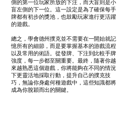
側的第一位玩家所放的下注，而大盲則是小
盲左側的下一位。這一設定是為了確保每手
牌都有初步的獎池，也鼓勵玩家進行更活躍
的遊戲。
總之，學會德州撲克並不需要在一開始就記
憶所有的細節，而是要掌握基本的游戲流程
以及常用的術語。從發牌、下注到比較手牌
強度，每一步都至關重要。最終，隨著你越
來越熟悉這個遊戲，你將能夠在不同的情況
下更靈活地採取行動，提升自己的撲克技
巧，無論你身處何種遊戲中，這些知識都將
成為你脫穎而出的關鍵。