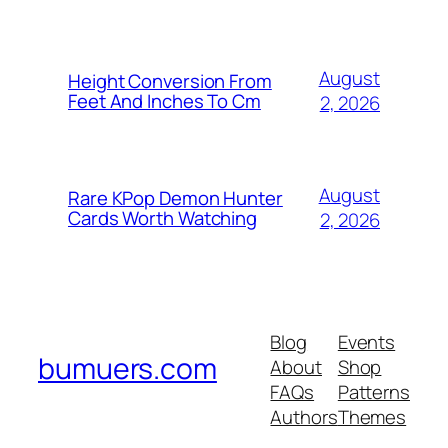
August
Height Conversion From
Feet And Inches To Cm
2, 2026
August
Rare KPop Demon Hunter
Cards Worth Watching
2, 2026
Blog
Events
bumuers.com
About
Shop
FAQs
Patterns
Authors
Themes