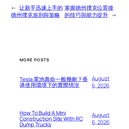
←
让新手迅速上手的
掌握德州撲克位置後
德州撲克規則與策略
的技巧與能力提升
→
MORE POSTS
August
Tesla 電池壽命一般幾耐？香
港使用環境下的實際情況
6, 2026
How To Build A Mini
August
Construction Site With RC
6, 2026
Dump Trucks