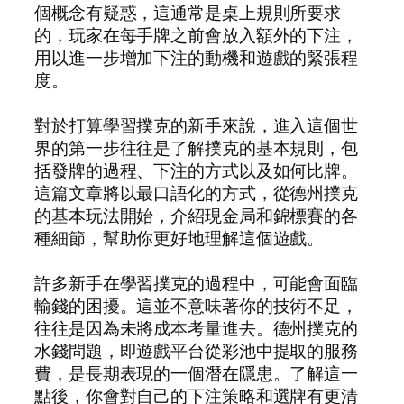
個概念有疑惑，這通常是桌上規則所要求
的，玩家在每手牌之前會放入額外的下注，
用以進一步增加下注的動機和遊戲的緊張程
度。
對於打算學習撲克的新手來說，進入這個世
界的第一步往往是了解撲克的基本規則，包
括發牌的過程、下注的方式以及如何比牌。
這篇文章將以最口語化的方式，從德州撲克
的基本玩法開始，介紹現金局和錦標賽的各
種細節，幫助你更好地理解這個遊戲。
許多新手在學習撲克的過程中，可能會面臨
輸錢的困擾。這並不意味著你的技術不足，
往往是因為未將成本考量進去。德州撲克的
水錢問題，即遊戲平台從彩池中提取的服務
費，是長期表現的一個潛在隱患。了解這一
點後，你會對自己的下注策略和選牌有更清