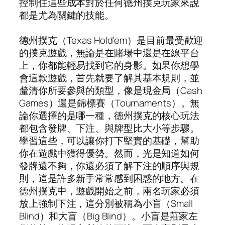
控制住這些成本對於任何德州撲克玩家來說
都是尤為關鍵的技能。
德州撲克（Texas Hold’em）是目前最受歡迎
的撲克遊戲，無論是在賭場中還是在線平台
上，你都能輕易找到它的身影。如果你想學
會這款遊戲，首先就要了解其基本規則，並
釐清你所要參與的類型，像是現金局（Cash
Games）還是錦標賽（Tournaments）。無
論你選擇的是哪一種，德州撲克的核心玩法
都包含發牌、下注、與牌型比大小等步驟。
學習這些，可以讓你打下堅實的基礎，幫助
你在遊戲中獲得優勢。然而，光是知道如何
發牌還不夠，你還必須了解下注的順序與規
則，這是許多新手常常感到困惑的地方。在
德州撲克中，遊戲開始之前，兩名玩家必須
放上強制下注，這分別被稱為小盲（Small
Blind）和大盲（Big Blind）。小盲是莊家左