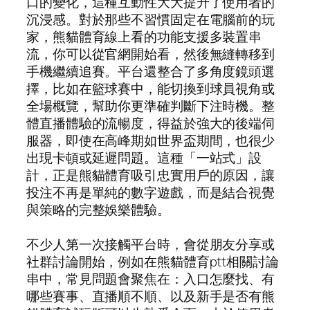
口的變化，這種互動性大大提升了使用者的
沉浸感。對於那些不習慣固定在電腦前的玩
家，熊貓體育線上看的功能支援多裝置串
流，你可以從官網開始看，然後無縫轉移到
手機繼續追賽。平台還整合了多角度鏡頭選
擇，比如在籃球賽中，能切換到球員視角或
全場概覽，幫助你更準確判斷下注時機。整
體直播體驗的流暢度，得益於強大的後端伺
服器，即使在高峰期如世界盃期間，也很少
出現卡頓或延遲問題。這種「一站式」設
計，正是熊貓體育吸引忠實用戶的原因，讓
投注不再是單純的數字遊戲，而是結合視覺
與策略的完整娛樂體驗。
不少人第一次接觸平台時，會從朋友分享或
社群討論開始，例如在熊貓體育ptt相關討論
串中，常見問題會聚焦在：入口怎麼找、有
哪些賽事、直播順不順、以及新手是否有熊