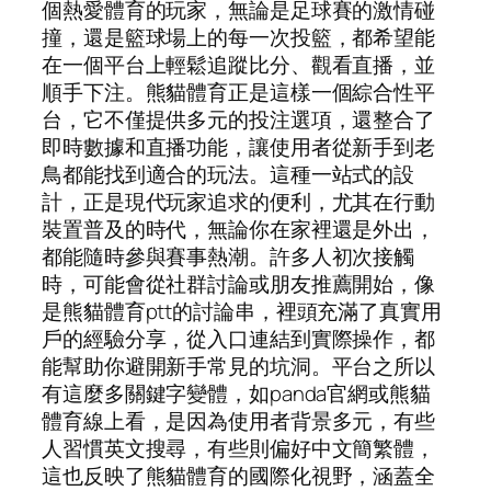
個熱愛體育的玩家，無論是足球賽的激情碰
撞，還是籃球場上的每一次投籃，都希望能
在一個平台上輕鬆追蹤比分、觀看直播，並
順手下注。熊貓體育正是這樣一個綜合性平
台，它不僅提供多元的投注選項，還整合了
即時數據和直播功能，讓使用者從新手到老
鳥都能找到適合的玩法。這種一站式的設
計，正是現代玩家追求的便利，尤其在行動
裝置普及的時代，無論你在家裡還是外出，
都能隨時參與賽事熱潮。許多人初次接觸
時，可能會從社群討論或朋友推薦開始，像
是熊貓體育ptt的討論串，裡頭充滿了真實用
戶的經驗分享，從入口連結到實際操作，都
能幫助你避開新手常見的坑洞。平台之所以
有這麼多關鍵字變體，如panda官網或熊貓
體育線上看，是因為使用者背景多元，有些
人習慣英文搜尋，有些則偏好中文簡繁體，
這也反映了熊貓體育的國際化視野，涵蓋全