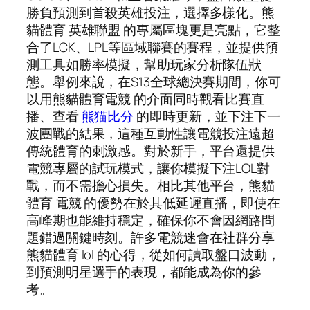
勝負預測到首殺英雄投注，選擇多樣化。熊
貓體育 英雄聯盟 的專屬區塊更是亮點，它整
合了LCK、LPL等區域聯賽的賽程，並提供預
測工具如勝率模擬，幫助玩家分析隊伍狀
態。舉例來說，在S13全球總決賽期間，你可
以用熊貓體育電競 的介面同時觀看比賽直
播、查看
熊猫比分
的即時更新，並下注下一
波團戰的結果，這種互動性讓電競投注遠超
傳統體育的刺激感。對於新手，平台還提供
電競專屬的試玩模式，讓你模擬下注LOL對
戰，而不需擔心損失。相比其他平台，熊貓
體育 電競 的優勢在於其低延遲直播，即使在
高峰期也能維持穩定，確保你不會因網路問
題錯過關鍵時刻。許多電競迷會在社群分享
熊貓體育 lol 的心得，從如何讀取盤口波動，
到預測明星選手的表現，都能成為你的參
考。