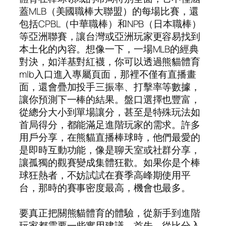
蓋MLB（美國職棒大聯盟）的每場比賽，還
包括CPBL（中華職棒）和NPB（日本職棒）
等亞洲聯賽，讓台灣或亞洲玩家更容易找到
本土化的內容。想像一下，一場MLB的經典
對決，如洋基對紅襪，你可以透過熊貓體育
mlb入口進入專屬頁面，那裡不僅有直播畫
面，還會疊加投手三振率、打擊率等數據，
讓你預測下一棒的結果。盤口選擇也豐富，
從總分大小到單場讓分，甚至是特殊玩法如
首局得分，都能滿足進階玩家的需求。許多
用戶分享，在熊貓直播棒球時，他們最愛的
是即時互動功能，像是聊天室或社群分享，
讓孤獨的觀賽變成集體狂歡。如果你是个棒
球狂熱者，不妨試試在賽季高峰期使用平
台，那時的賽事密度最高，機會也最多。
要真正把關熊貓體育的體驗，從新手到進階
玩家都需要一些實用建議。首先，從比分入