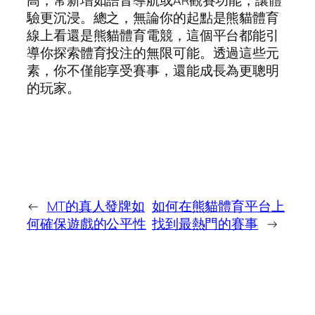
驗更沉浸。總之，無論你的起點是熊貓體育
線上看還是熊貓體育電競，這個平台都能引
導你探索體育投注的無限可能。透過這些元
素，你不僅能享受賽事，還能成長為更聰明
的玩家。
←
MT的真人發牌如
如何在熊貓體育平台上
何確保遊戲的公平性
找到最熱門的賽事
→