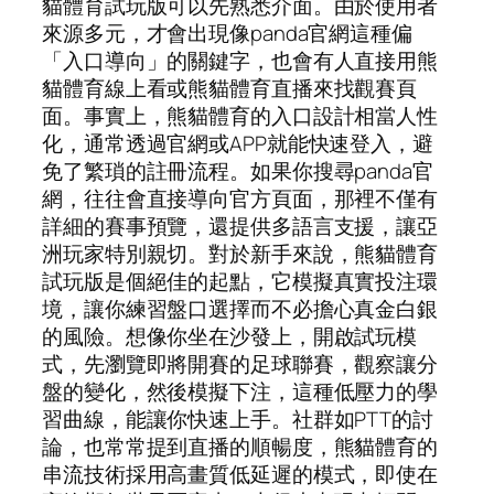
貓體育試玩版可以先熟悉介面。由於使用者
來源多元，才會出現像panda官網這種偏
「入口導向」的關鍵字，也會有人直接用熊
貓體育線上看或熊貓體育直播來找觀賽頁
面。事實上，熊貓體育的入口設計相當人性
化，通常透過官網或APP就能快速登入，避
免了繁瑣的註冊流程。如果你搜尋panda官
網，往往會直接導向官方頁面，那裡不僅有
詳細的賽事預覽，還提供多語言支援，讓亞
洲玩家特別親切。對於新手來說，熊貓體育
試玩版是個絕佳的起點，它模擬真實投注環
境，讓你練習盤口選擇而不必擔心真金白銀
的風險。想像你坐在沙發上，開啟試玩模
式，先瀏覽即將開賽的足球聯賽，觀察讓分
盤的變化，然後模擬下注，這種低壓力的學
習曲線，能讓你快速上手。社群如PTT的討
論，也常常提到直播的順暢度，熊貓體育的
串流技術採用高畫質低延遲的模式，即使在