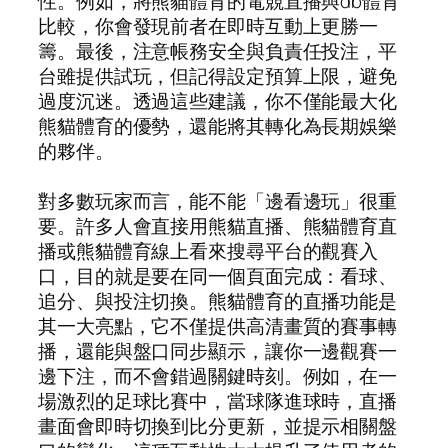
性。例如，將熊貓體育的電競直播與db體育
比較，你會發現前者在即時互動上更勝一
籌。最後，注意帳務安全與負責任投注，平
台雖提供試玩，但記得設定預算上限，避免
過度沉迷。透過這些建議，你不僅能最大化
熊貓體育的優勢，還能將其轉化為長期娛樂
的夥伴。
對多數玩家而言，能不能「邊看邊玩」很重
要。許多人會直接用熊貓直播、熊貓體育直
播或熊貓體育線上看來搜尋平台的觀賽入
口，目的就是要在同一個頁面完成：看球、
追分、與投注切換。熊貓體育的直播功能是
其一大亮點，它不僅提供高清畫質的賽事轉
播，還能與盤口同步顯示，讓你一邊觀賽一
邊下注，而不會錯過關鍵時刻。例如，在一
場激烈的足球比賽中，當球隊進球時，直播
畫面會即時切換到比分更新，並提示相關盤