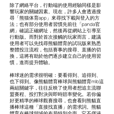
除了網絡平台，行動端的使用經驗同樣是影
響玩家的關鍵因素。現在，許多人會透過搜
尋「熊猫体育app」來尋找下載與登入的方
法；也有部分使用者習慣先前往「panda官
網」確認正確網址，然後再從網站上引導至
行動版。而對於首次接觸的玩家而言，建議
使用者可以先找尋熊貓體育的試玩版來熟悉
整體投注流程，包括賽事的搜尋、直播的切
換，這將有助於他們逐步建立自己的使用習
慣，進而提升體驗。
棒球迷的需求很明確：要看得到、追得到、
也下得到。像熊貓體育棒球與熊貓體育mlb這
兩組關鍵字，往往反映了使用者想追主流聯
盟賽程、投打對決與即時賠率變化。若你偏
好更精準的棒球觀賽搜尋，也會看到熊貓直
播棒球這種「直接找直播」的需求詞。熊貓
體育在棒球領域的布局特別全面，它不僅涵