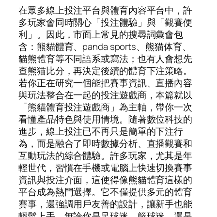
在眾多線上投注平台與體育內容平台中，許
多玩家會同時關心「投注體驗」與「觀賽便
利」。因此，市面上常見的搜尋詞彙會包
含：熊貓體育、panda sports、熊猫体育、
貓熊體育等不同語系或寫法；也有人會想先
查熊猫比分，再決定後續的體育下注策略。
若你正在研究一個能把賽事資訊、直播內容
與玩法整合在一起的投注遊戲商，本篇就以
「熊貓體育投注遊戲商」為主軸，帶你一次
看懂產品特色與使用情境。隨著數位科技的
進步，線上投注已不再只是簡單的下注行
為，而是融合了即時數據分析、直播觀賽和
互動玩法的綜合體驗。許多玩家，尤其是年
輕世代，習慣在手機或電腦上快速切換賽事
資訊與投注介面，這使得像熊貓體育這樣的
平台成為熱門選擇。它不僅提供多元的體育
賽事，還強調用戶友善的設計，讓新手也能
輕鬆上手。無論你是足球迷、籃球迷，還是