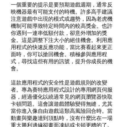
一個重要的提示是要預期遊戲週期，通常反
映機器最有可能支付的時機。許多高手建議
注意遊戲中出現的模式或趨勢，因為老虎機
機制可能導致特定時間內的較高獎金。也許
你遇到一連串低額付款，卻意外增加的獎
金。這是調整下注大小的絕佳機會。利用應
用程式的快速反應功能，當比賽看起來更正
面時，你可以搶回機會。積極參與應用程
式，尋找這些有用的訊號，提升你成長的機
會。
這款應用程式的安全性是遊戲規則的改變
者。專為賽特應用程式設計的專用網頁伺服
器，經過優化以繞過常見的網頁瀏覽器快取
卡頓問題。這會讓遊戲體驗變得無縫，尤其
當你進入像自由遊戲這類高風險回合時。當
動畫與樂趣達到頂點時，沒有什麼比在一場
重大勝利邊緣卻畫面凍結或卡頓更糟的了。