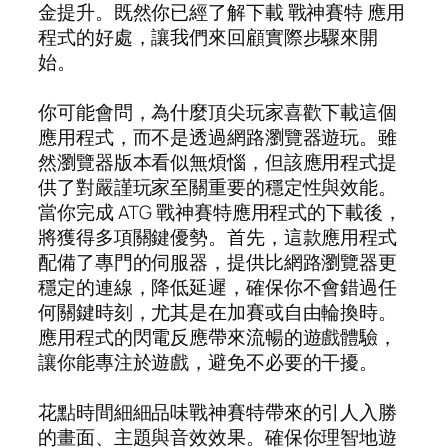
金提升。既然你已經了解下載 戰神賽特 應用
程式的好處，讓我們來回顧實際步驟來開
始。
你可能會問，為什麼頂尖玩家喜歡下載這個
應用程式，而不是透過網路瀏覽器遊玩。雖
然瀏覽器版本看似無煩惱，但該應用程式提
供了對嚴謹玩家至關重要的穩定性與效能。
當你完成 ATG 戰神賽特應用程式的下載後，
將獲得多項關鍵優勢。首先，這款應用程式
配備了專門的伺服器，提供比網路瀏覽器更
穩定的連線，降低延遲，確保你不會錯過任
何關鍵時刻，尤其是在加賽或自由輪換時。
應用程式的閃電反應帶來流暢的遊戲體驗，
讓你能專注於遊戲，避免不必要的干擾。
花點時間細細品味戰神賽特帶來的引人入勝
的畫面、主題與音效效果。確保你理智地遊