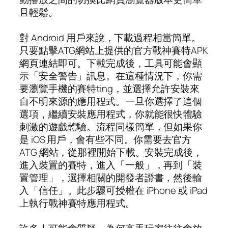
且輕鬆。
對 Android 用戶來說，下載過程相當簡單。
只要點擊ATG網站上提供的官方戰神賽特APK
網頁連結即可。下載完成後，工具可能會顯
示「安全警告」訊息。在這種情況下，你需
要瀏覽手機的賽特ting，並選擇允許安裝來
自不明來源的應用程式。一旦你選擇了這個
選項，繼續安裝應用程式，你就能很快體驗
刺激的遊戲體驗。流程同樣簡單，但如果你
是 iOS 用戶，會有些不同。你需要去官方
ATG 網站，從那裡開始下載。安裝完成後，
進入裝置的賽特，進入「一般」，再到「裝
置管理」，選擇相關的開發者證書，然後輸
入「信任」。此步驟可授權在 iPhone 或 iPad
上執行戰神賽特應用程式。