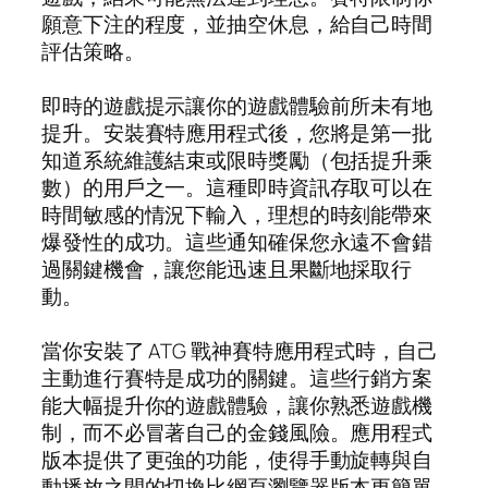
願意下注的程度，並抽空休息，給自己時間
評估策略。
即時的遊戲提示讓你的遊戲體驗前所未有地
提升。安裝賽特應用程式後，您將是第一批
知道系統維護結束或限時獎勵（包括提升乘
數）的用戶之一。這種即時資訊存取可以在
時間敏感的情況下輸入，理想的時刻能帶來
爆發性的成功。這些通知確保您永遠不會錯
過關鍵機會，讓您能迅速且果斷地採取行
動。
當你安裝了 ATG 戰神賽特應用程式時，自己
主動進行賽特是成功的關鍵。這些行銷方案
能大幅提升你的遊戲體驗，讓你熟悉遊戲機
制，而不必冒著自己的金錢風險。應用程式
版本提供了更強的功能，使得手動旋轉與自
動播放之間的切換比網頁瀏覽器版本更簡單