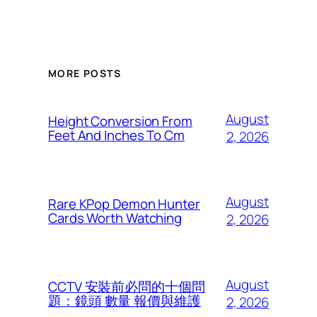
MORE POSTS
August
Height Conversion From
Feet And Inches To Cm
2, 2026
August
Rare KPop Demon Hunter
Cards Worth Watching
2, 2026
August
CCTV 安裝前必問的十個問
題：鏡頭 數量 報價與維護
2, 2026