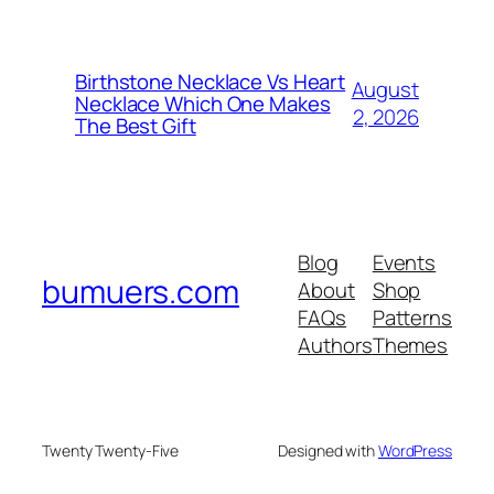
Birthstone Necklace Vs Heart
August
Necklace Which One Makes
2, 2026
The Best Gift
Blog
Events
bumuers.com
About
Shop
FAQs
Patterns
Authors
Themes
Twenty Twenty-Five
Designed with
WordPress