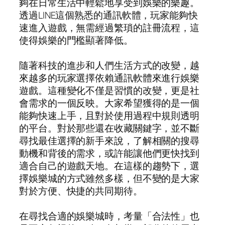
夠在日常生活中輕鬆地享受到娛樂的樂趣。
透過LINE這個熟悉的通訊軟體，玩家能夠快
速進入遊戲，無需經過繁瑣的註冊流程，這
使得娛樂的門檻顯著降低。
隨著科技的進步和人們生活方式的改變，越
來越多的玩家選擇依賴通訊軟體來進行娛樂
遊戲。這種變化不僅是習慣的改變，更是社
會需求的一個反映。大家希望獲得的是一個
能夠快速上手，且對於使用過程中規則透明
的平台。對於那些還在收藏關鍵字，並不斷
尋找最佳選擇的新手來說，了解相關的搜尋
動機和背後的需求，或許能讓他們更快找到
適合自己的遊戲天地。在這樣的趨勢下，選
擇娛樂城的方式雖然多樣，但不變的是大家
對於方便、快捷的共同期待。
在尋找合適的娛樂城時，考量「合法性」也