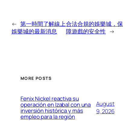
←
第一時間了解線上
合法合規的娛樂城，保
娛樂城的最新消息
障遊戲的安全性
→
MORE POSTS
Fenix Nickel reactiva su
August
operación en Izabal con una
inversión histórica y más
9, 2026
empleo para la región