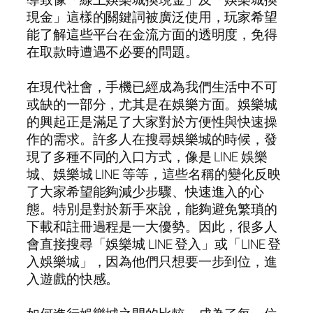
現金」這樣的關鍵詞被廣泛使用，玩家希望
能了解這些平台在金流方面的透明度，免得
在取款時遭遇不必要的問題。
在現代社會，手機已經成為我們生活中不可
或缺的一部分，尤其是在娛樂方面。娛樂城
的興起正是滿足了大家對於方便性與快速操
作的需求。許多人在搜尋娛樂城的時候，發
現了多種不同的入口方式，像是 LINE 娛樂
城、娛樂城 LINE 等等，這些名稱的變化反映
了大家希望能夠減少步驟、快速進入的心
態。特別是對於新手來說，能夠避免繁瑣的
下載和註冊過程是一大優勢。因此，很多人
會直接搜尋「娛樂城 LINE 登入」或「LINE 登
入娛樂城」，因為他們只想要一步到位，進
入遊戲的快感。