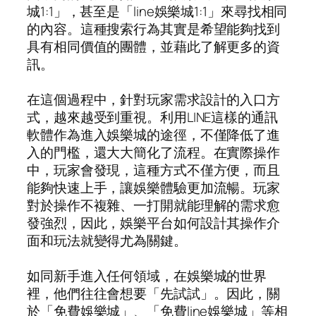
城1:1」，甚至是「line娛樂城1:1」來尋找相同
的內容。這種搜索行為其實是希望能夠找到
具有相同價值的團體，並藉此了解更多的資
訊。
在這個過程中，針對玩家需求設計的入口方
式，越來越受到重視。利用LINE這樣的通訊
軟體作為進入娛樂城的途徑，不僅降低了進
入的門檻，還大大簡化了流程。在實際操作
中，玩家會發現，這種方式不僅方便，而且
能夠快速上手，讓娛樂體驗更加流暢。玩家
對於操作不複雜、一打開就能理解的需求愈
發強烈，因此，娛樂平台如何設計其操作介
面和玩法就變得尤為關鍵。
如同新手進入任何領域，在娛樂城的世界
裡，他們往往會想要「先試試」。因此，關
於「免費娛樂城」、「免費line娛樂城」等相