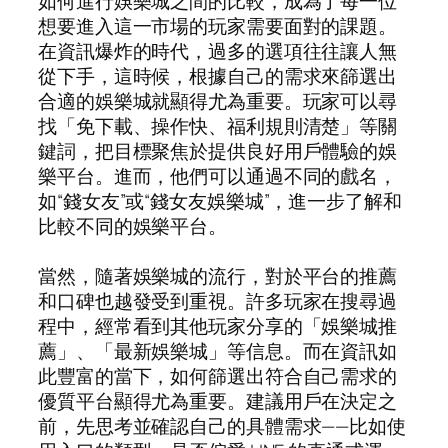
如何進行娛樂城之間的比較，成為了每一位
想要進入這一市場的玩家需要面對的課題。
在資訊爆炸的時代，過多的選項往往讓人無
從下手，這時候，根據自己的需求來篩選出
合適的娛樂城就顯得尤為重要。玩家可以尋
找「免下載、操作快、福利規則清楚」等關
鍵詞，把目標聚焦於提供良好用戶體驗的娛
樂平台。進而，他們可以通過不同的戲名，
如“錢女友”或“錢女友娛樂城”，進一步了解和
比較不同的娛樂平台。
當然，隨著娛樂城的流行，對於平台的推薦
和口碑也越發受到重視。許多玩家在搜尋過
程中，經常看到其他玩家分享的「娛樂城推
薦」、「最新娛樂城」等信息。而在資訊如
此豐富的當下，如何篩選出符合自己需求的
優質平台顯得尤為重要。建議用戶在決定之
前，先思考並確認自己的具體需求——比如使