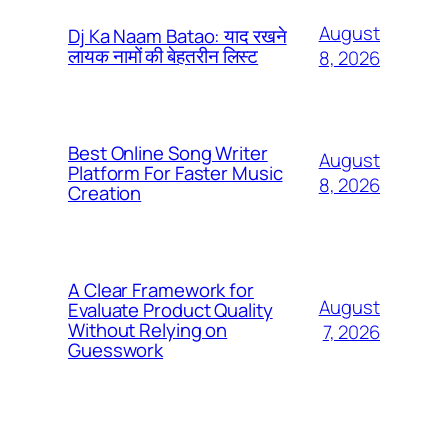
August
Dj Ka Naam Batao: याद रखने
लायक नामों की बेहतरीन लिस्ट
8, 2026
Best Online Song Writer
August
Platform For Faster Music
8, 2026
Creation
A Clear Framework for
August
Evaluate Product Quality
Without Relying on
7, 2026
Guesswork