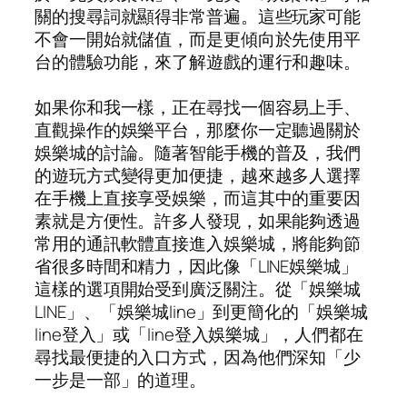
關的搜尋詞就顯得非常普遍。這些玩家可能
不會一開始就儲值，而是更傾向於先使用平
台的體驗功能，來了解遊戲的運行和趣味。
如果你和我一樣，正在尋找一個容易上手、
直觀操作的娛樂平台，那麼你一定聽過關於
娛樂城的討論。隨著智能手機的普及，我們
的遊玩方式變得更加便捷，越來越多人選擇
在手機上直接享受娛樂，而這其中的重要因
素就是方便性。許多人發現，如果能夠透過
常用的通訊軟體直接進入娛樂城，將能夠節
省很多時間和精力，因此像「LINE娛樂城」
這樣的選項開始受到廣泛關注。從「娛樂城
LINE」、「娛樂城line」到更簡化的「娛樂城
line登入」或「line登入娛樂城」，人們都在
尋找最便捷的入口方式，因為他們深知「少
一步是一部」的道理。