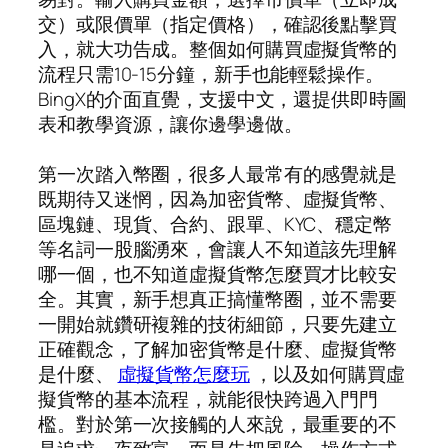
交）或限價單（指定價格），確認後點擊買
入，就大功告成。整個如何購買虛擬貨幣的
流程只需10-15分鐘，新手也能輕鬆操作。
BingX的介面直覺，支援中文，還提供即時圖
表和教學資源，讓你邊學邊做。
第一次踏入幣圈，很多人最常有的感覺就是
既期待又迷惘，因為加密貨幣、虛擬貨幣、
區塊鏈、現貨、合約、跟單、KYC、穩定幣
等名詞一股腦湧來，會讓人不知道該先理解
哪一個，也不知道虛擬貨幣怎麼買才比較安
全。其實，新手想真正搞懂幣圈，並不需要
一開始就鑽研複雜的技術細節，只要先建立
正確觀念，了解加密貨幣是什麼、虛擬貨幣
是什麼、
虛擬貨幣怎麼玩
，以及如何購買虛
擬貨幣的基本流程，就能很快跨過入門門
檻。對於第一次接觸的人來說，最重要的不