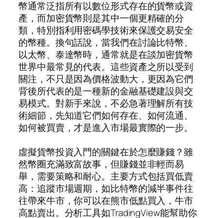
幣通常泛指所有以數位形式存在的貨幣或資
產，而加密貨幣則是其中一個更精確的分
類，特別指利用密碼學技術來保護交易安全
的幣種。換句話說，當我們在討論比特幣、
以太幣、泰達幣時，通常就是在談加密貨幣
世界中最常見的代表。這些資產之所以受到
關注，不只是因為價格波動大，更因為它們
背後所代表的是一種新的金融基礎建設與交
易模式。對新手來說，不必急著理解所有技
術細節，先知道它們如何存在、如何流通、
如何被買賣，才是進入市場最實際的一步。
虛擬貨幣投資入門的關鍵在於怎麼賺錢？雖
然幣圈充滿致富故事，但賺錢並非輕而易
舉，需要策略和耐心。主要方式包括買低賣
高：追蹤市場週期，如比特幣的減半事件往
往帶來牛市，你可以在熊市低點買入，牛市
高點賣出。分析工具如TradingView能幫助你