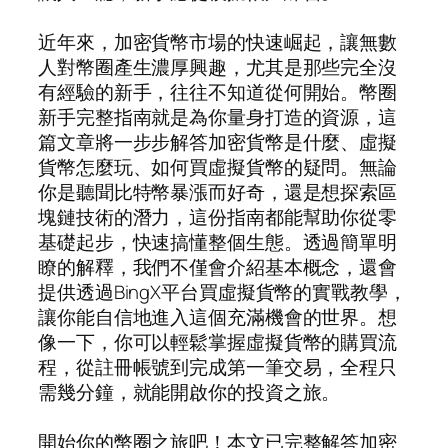
近年來，加密貨幣市場的快速崛起，讓無數
人對幣圈產生濃厚興趣，尤其是那些完全沒
有經驗的新手，往往不知道從何開始。幣圈
新手完整指南就是為你量身打造的資源，這
篇文章將一步步解答加密貨幣是什麼、虛擬
貨幣怎麼玩、如何買虛擬貨幣的疑問。無論
你是聽聞比特幣暴漲而好奇，還是想探索區
塊鏈技術的潛力，這份指南都能幫助你從零
基礎起步，快速搞懂整個生態。透過簡單明
瞭的解釋，我們不僅會介紹基本概念，還會
提供透過BingX平台買虛擬貨幣的實戰教學，
讓你能自信地進入這個充滿機會的世界。想
像一下，你可以輕鬆掌握虛擬貨幣的購買流
程，從註冊帳號到完成第一筆交易，全程只
需幾分鐘，就能開啟你的投資之旅。
開始你的幣圈之旅吧！本文已完整解答加密