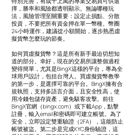
特別完善，有成千上萬的專業交易員可供選
擇，勝率和風險都透明顯示。無論哪種玩
法，風險管理至關重要：設定止損點、分散
投資，不要把所有資金押在單一幣種。幣圈
24小時運作，建議從小額開始，逐步熟悉虛
擬貨幣怎麼玩的節奏。
如何買虛擬貨幣？這是所有新手最迫切想知
道的部分。幸好，現在的交易所讓整個過程
變得簡單，尤其是BingX這樣的平台，專為全
球用戶設計，包括台灣人。買虛擬貨幣教學
的第一步，是選擇可靠的平台。BingX擁有合
規執照，支持多語言介面，且安全性高，使
用冷錢包儲存資產，避免駭客攻擊。前往
BingX官網（bingx.com）或下載App，點擊
註冊，輸入email和密碼即可建立帳號。為了
安全，立即設定雙重驗證（2FA），這能防止
帳號被盜。第二步是完成KYC身份驗證，這