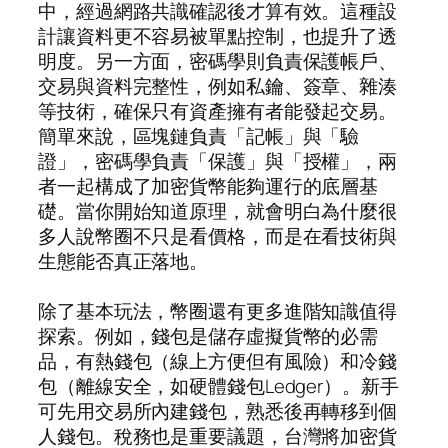
中，經過網路共識確認後才算有效。這種設
計讓資料更不容易被單點控制，也提升了透
明度。另一方面，密碼學則負責保護帳戶、
交易與資料完整性，例如私鑰、簽章、雜湊
等技術，確保只有資產擁有者能發起交易。
簡單來說，區塊鏈負責「記帳」與「驗
證」，密碼學負責「保護」與「授權」，兩
者一起構成了加密貨幣能夠運行的底層基
礎。當你開始知道原理，就會明白為什麼很
多人說幣圈不只是看價格，而是在看技術與
生態能否真正落地。
除了基本玩法，幣圈還有更多進階知識值得
探索。例如，錢包是儲存虛擬貨幣的必需
品，有熱錢包（線上方便但有風險）和冷錢
包（離線安全，如硬體錢包Ledger）。新手
可先用交易所內建錢包，熟悉後再轉移到個
人錢包。稅務也是重要議題，台灣將加密貨