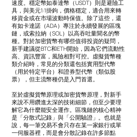
速度。穩定幣如泰達幣（USDT）則是避險工
具，與美元1:1掛鉤，價格穩定，適合用來轉
移資金或在市場波動時保值。除了這些，還
有如卡達諾（ADA）專注於永續發展的區塊
鏈，或索拉納（SOL）以高吞吐量聞名的幣
種。對於加密貨幣有哪些值得投資的疑問，
新手建議從BTC和ETH開始，因為它們流動性
高、資訊豐富，風險相對可控。虛擬貨幣種
類介紹時，常見的分類還包括實用型代幣
（用於特定平台）和證券型代幣（類似股
票），但主流幣種仍是入門首選。
至於虛擬貨幣原理或加密貨幣原理，對新手
來說不用鑽進太深的技術細節，但至少要理
解它為什麼能安全運作。區塊鏈的核心精神
是「分散式記錄」與「公開驗證」。也就是
說，每一筆交易不會只存在某一家銀行或單
一伺服器裡，而是會分散記錄在許多節點