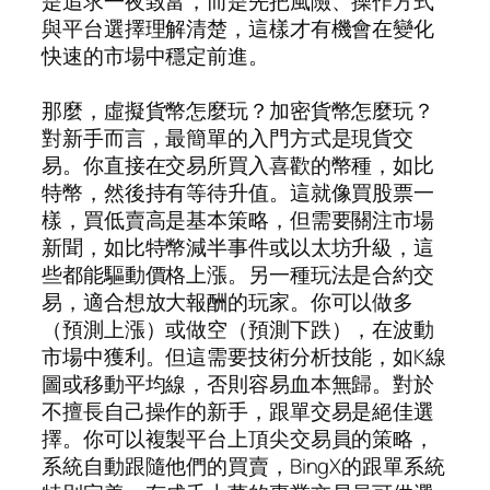
是追求一夜致富，而是先把風險、操作方式
與平台選擇理解清楚，這樣才有機會在變化
快速的市場中穩定前進。
那麼，虛擬貨幣怎麼玩？加密貨幣怎麼玩？
對新手而言，最簡單的入門方式是現貨交
易。你直接在交易所買入喜歡的幣種，如比
特幣，然後持有等待升值。這就像買股票一
樣，買低賣高是基本策略，但需要關注市場
新聞，如比特幣減半事件或以太坊升級，這
些都能驅動價格上漲。另一種玩法是合約交
易，適合想放大報酬的玩家。你可以做多
（預測上漲）或做空（預測下跌），在波動
市場中獲利。但這需要技術分析技能，如K線
圖或移動平均線，否則容易血本無歸。對於
不擅長自己操作的新手，跟單交易是絕佳選
擇。你可以複製平台上頂尖交易員的策略，
系統自動跟隨他們的買賣，BingX的跟單系統