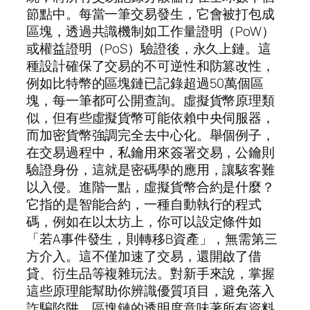
節點中。每當一筆交易發生，它會被打包成
區塊，透過共識機制如工作量證明（PoW）
或權益證明（PoS）驗證後，永久上鏈。這
種設計確保了交易的不可逆性和防篡改性，
例如比特幣的區塊鏈已記錄超過50萬個區
塊，每一筆都可公開查詢。虛擬貨幣原理類
似，但有些虛擬貨幣可能依賴中央伺服器，
而加密貨幣強調完全去中心化。舉個例子，
在交易過程中，私鑰用來簽署交易，公鑰則
驗證身份，這就是密碼學的應用，讓駭客難
以入侵。進階一點，虛擬貨幣合約是什麼？
它指的是智能合約，一種自動執行的程式
碼，例如在以太坊上，你可以設定條件如
「若A事件發生，則轉移B資產」，無需第三
方介入。這不僅加速了交易，還開啟了借
貸、衍生品等複雜玩法。對新手來說，掌握
這些原理能幫助你辨識優質項目，避免落入
詐騙陷阱。區塊鏈的透明度意味著所有資料