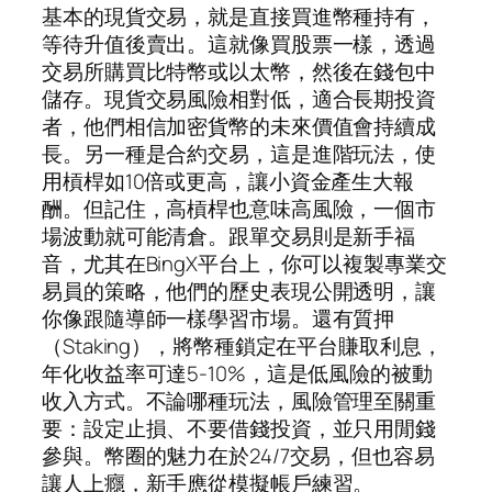
基本的現貨交易，就是直接買進幣種持有，
等待升值後賣出。這就像買股票一樣，透過
交易所購買比特幣或以太幣，然後在錢包中
儲存。現貨交易風險相對低，適合長期投資
者，他們相信加密貨幣的未來價值會持續成
長。另一種是合約交易，這是進階玩法，使
用槓桿如10倍或更高，讓小資金產生大報
酬。但記住，高槓桿也意味高風險，一個市
場波動就可能清倉。跟單交易則是新手福
音，尤其在BingX平台上，你可以複製專業交
易員的策略，他們的歷史表現公開透明，讓
你像跟隨導師一樣學習市場。還有質押
（Staking），將幣種鎖定在平台賺取利息，
年化收益率可達5-10%，這是低風險的被動
收入方式。不論哪種玩法，風險管理至關重
要：設定止損、不要借錢投資，並只用閒錢
參與。幣圈的魅力在於24/7交易，但也容易
讓人上癮，新手應從模擬帳戶練習。