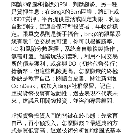
閱讀K線圖和指標如RSI，判斷趨勢。另一種
是質押生息：在BingX的Earn區塊，將ETH或
USDT質押，平台提供靈活或固定期限，利息
自動到帳，這適合保守型投資者，年收益穩
定。跟單交易則是新手福音，BingX的跟單系
統有數千位交易員可選，你可以根據勝率、
ROI和風險分數選擇，系統會自動複製操作，
無需盯盤。進階玩法如套利，利用不同交易
所的價差獲利，或參與IDO（初始代幣發行）
搶新幣，但這些風險更高。怎麼賺錢的終極
秘訣是教育自己：閱讀白皮書、關注新聞如
CoinDesk，或加入BingX社群學習。記住，
虛擬貨幣投資有波動性，過去表現不代表未
來，建議只用閒錢投資，並咨詢專業顧問。
虛擬貨幣投資入門的關鍵在於心態：先教育
自己，再小額投入。怎麼賺錢？最經典的方
式是買低賣高，透過技術分析如K線圖或基本