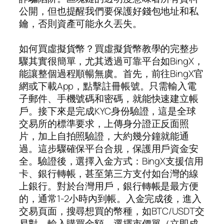
公開，但也提醒我們要保護好錢包地址和私
鑰，否則資產可能永久丟失。
如何買虛擬貨幣？買虛擬貨幣教學的完整步
驟其實很簡單，尤其透過可靠平台如BingX，
能讓整個過程順暢無虞。首先，前往BingX官
網或下載App，點擊註冊帳號。只需輸入電
子郵件、手機號碼和密碼，就能快速建立帳
戶。接下來是完成KYC身份驗證，這是全球
交易所的標準要求，上傳身分證正反面照
片，加上自拍照驗證，大約幾分鐘就能通
過。這步驟確保平台合規，保護用戶資金安
全。驗證後，選擇入金方式：BingX支援信用
卡、銀行轉帳，甚至第三方支付如台灣的線
上銀行。對於台灣用戶，銀行轉帳是最方便
的，通常1-2小時內到帳。入金完成後，進入
交易頁面，搜尋想買的幣種，如BTC/USDT交
易對。輸入購買金額，選擇市價單（立即成