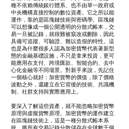
種不依賴傳統銀行體系、也不由單一政府或
中央機構直接控制的數位資產。它之所以能
運作，靠的是區塊鏈技術與密碼學。區塊鏈
可以想像成一個公開透明的分散式帳本，交
易一旦被記錄，就很難被竄改或刪除，因此
具備可追蹤、可驗證、難以造假的特性。這
也是為什麼很多人認為加密貨幣代表著新型
態的金融基礎設施，不只是拿來投資，更可
能應用在支付、跨境匯款、智能合約、去中
心化金融等不同場景。對新手來說，先記住
一個核心就好：加密貨幣的價值，除了價格
波動之外，還建立在它背後的技術、共識機
制、社群支持與實際應用上。
要深入了解這些資產，就不能忽略加密貨幣
原理與虛擬貨幣原理。加密貨幣的運作建立
在區塊鏈技術上，這是一種分散式帳本系
統，將所有交易記錄分散儲存在全球數千個