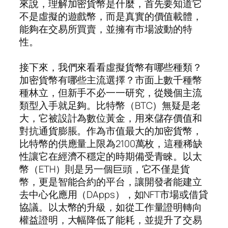
來說，理解加密貨幣是什麼，首先要知道它
不是虛擬的遊戲幣，而是真實的價值載體，
能夠在交易所買賣，並擁有市場波動的特
性。
接下來，我們來看看虛擬貨幣有哪些種類？
加密貨幣有哪些主流選擇？市面上數千種幣
種林立，但新手不必一一研究，從幾個主流
類型入手就足夠。比特幣（BTC）無疑是老
大，它被設計為數位黃金，用來儲存價值和
對抗通貨膨脹。作為市值最大的加密貨幣，
比特幣的供應量上限為2100萬枚，這種稀缺
性讓它在經濟不穩定的時期備受青睞。以太
幣（ETH）則是另一個巨頭，它不僅是貨
幣，更是智能合約的平台，讓開發者能建立
去中心化應用（DApps），如NFT市場或借貸
協議。以太幣的升級，如從工作量證明轉向
權益證明，大幅降低了能耗，並提升了交易