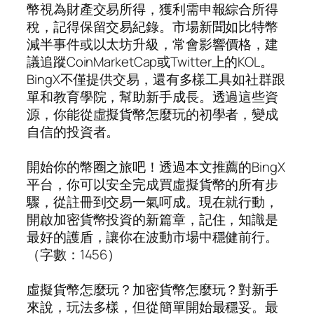
幣視為財產交易所得，獲利需申報綜合所得
稅，記得保留交易紀錄。市場新聞如比特幣
減半事件或以太坊升級，常會影響價格，建
議追蹤CoinMarketCap或Twitter上的KOL。
BingX不僅提供交易，還有多樣工具如社群跟
單和教育學院，幫助新手成長。透過這些資
源，你能從虛擬貨幣怎麼玩的初學者，變成
自信的投資者。
開始你的幣圈之旅吧！透過本文推薦的BingX
平台，你可以安全完成買虛擬貨幣的所有步
驟，從註冊到交易一氣呵成。現在就行動，
開啟加密貨幣投資的新篇章，記住，知識是
最好的護盾，讓你在波動市場中穩健前行。
（字數：1456）
虛擬貨幣怎麼玩？加密貨幣怎麼玩？對新手
來說，玩法多樣，但從簡單開始最穩妥。最