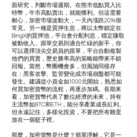
面研究，判斷市場週期。在熊市低點買入比
特幣，牛市高點賣出，就能獲利。但這需要
耐心，加密市場波動大，一天內漲跌20%很
常見。另一種是質押生息，將以太幣鎖定在
BingX的質押池，平台會分配利息，穩定賺取
被動收入。跟單交易則適合忙碌的新手，你
可以選擇頂尖交易員的跟單，平台自動複製
他們的買賣，歷史勝率高的策略能帶來不錯
回報。當然，幣圈機會多，但風險同樣存
在：黑客攻擊、監管變化或市場崩盤都可能
發生。建議從小資金如1000元開始，熟悉如
何買加密貨幣的流程，再逐步加碼。長期來
看，加密貨幣代表了數位經濟的未來，持有
主流幣如BTC和ETH，能分享產業成長紅利。
但永遠記住，多樣化投資，不要把所有雞蛋
放在一個籃子裡。
那麼，加密貨幣是什麼？簡單理解，它是一