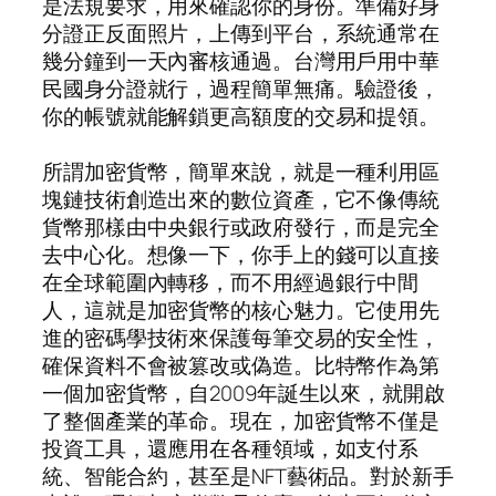
是法規要求，用來確認你的身份。準備好身
分證正反面照片，上傳到平台，系統通常在
幾分鐘到一天內審核通過。台灣用戶用中華
民國身分證就行，過程簡單無痛。驗證後，
你的帳號就能解鎖更高額度的交易和提領。
所謂加密貨幣，簡單來說，就是一種利用區
塊鏈技術創造出來的數位資產，它不像傳統
貨幣那樣由中央銀行或政府發行，而是完全
去中心化。想像一下，你手上的錢可以直接
在全球範圍內轉移，而不用經過銀行中間
人，這就是加密貨幣的核心魅力。它使用先
進的密碼學技術來保護每筆交易的安全性，
確保資料不會被篡改或偽造。比特幣作為第
一個加密貨幣，自2009年誕生以來，就開啟
了整個產業的革命。現在，加密貨幣不僅是
投資工具，還應用在各種領域，如支付系
統、智能合約，甚至是NFT藝術品。對於新手