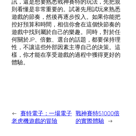
訊，還是想要熟悉戰神賽特的玩法，先把規
則看懂是非常重要的。試著先用試玩來熟悉
遊戲的節奏，然後再逐步投入。如果你能把
控好預算和時間，相信你會在這個快節奏的
遊戲中找到屬於自己的樂趣。同時，對於任
何關於JP、倍數、選台的話題，都要保持理
性，不讓這些外部因素主導自己的決策。這
樣，你才能在享受遊戲的過程中獲得更好的
體驗。
←
賽特電子：一場電子
戰神賽特51000倍
老虎機遊戲的冒險
的實際體驗
→