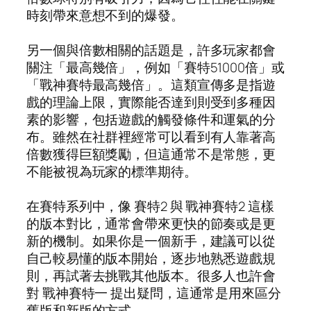
時刻帶來意想不到的爆發。
另一個與倍數相關的話題是，許多玩家都會
關注「最高幾倍」，例如「賽特51000倍」或
「戰神賽特最高幾倍」。這類宣傳多是指遊
戲的理論上限，實際能否達到則受到多種因
素的影響，包括遊戲的觸發條件和運氣的分
布。雖然在社群裡經常可以看到有人靠著高
倍數獲得巨額獎勵，但這通常不是常態，更
不能被視為玩家的標準期待。
在賽特系列中，像 賽特2 與 戰神賽特2 這樣
的版本對比，通常會帶來更快的節奏或是更
新的機制。如果你是一個新手，建議可以從
自己較易懂的版本開始，逐步地熟悉遊戲規
則，再試著去挑戰其他版本。很多人也許會
對 戰神賽特一 提出疑問，這通常是用來區分
舊版和新版的方式。