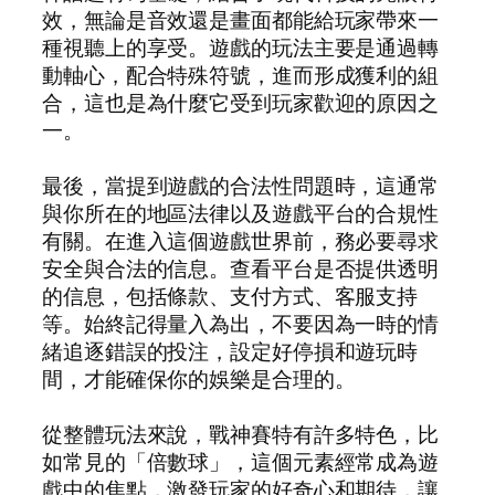
效，無論是音效還是畫面都能給玩家帶來一
種視聽上的享受。遊戲的玩法主要是通過轉
動軸心，配合特殊符號，進而形成獲利的組
合，這也是為什麼它受到玩家歡迎的原因之
一。
最後，當提到遊戲的合法性問題時，這通常
與你所在的地區法律以及遊戲平台的合規性
有關。在進入這個遊戲世界前，務必要尋求
安全與合法的信息。查看平台是否提供透明
的信息，包括條款、支付方式、客服支持
等。始終記得量入為出，不要因為一時的情
緒追逐錯誤的投注，設定好停損和遊玩時
間，才能確保你的娛樂是合理的。
從整體玩法來說，戰神賽特有許多特色，比
如常見的「倍數球」，這個元素經常成為遊
戲中的焦點，激發玩家的好奇心和期待，讓