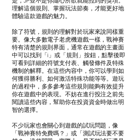
是，JP並不是你隨心所欲就能拉到的獎項。
理解這個規則、掌握玩法節奏，才能更好地
體驗這款遊戲的魅力。
除了符號，規則的理解對於玩家來說同樣重
要。像大多數電子老虎機遊戲一樣，戰神賽
特有清楚的規則界面，通常在遊戲的主畫面
中可以找到「i」或「規則」按鈕，點擊後即
可看到詳細的符號支付表、觸發條件及特殊
機制的解釋。在這些內容中，你可以學到如
何獲得勝利、如何激活特殊功能等等。遊玩
的過程中，多多參考這些規則能夠有效提升
你在遊戲中的表現。不妨在進行投注之前先
閱讀這些內容，幫助你在投資資金時做出明
智的選擇。
不少玩家也會關心到遊戲的試玩問題，像
「戰神賽特免費嗎？」或「測試玩法要不要