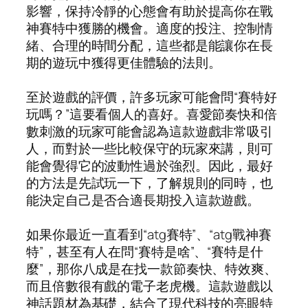
影響，保持冷靜的心態會有助於提高你在戰
神賽特中獲勝的機會。適度的投注、控制情
緒、合理的時間分配，這些都是能讓你在長
期的遊玩中獲得更佳體驗的法則。
至於遊戲的評價，許多玩家可能會問“賽特好
玩嗎？”這要看個人的喜好。喜愛節奏快和倍
數刺激的玩家可能會認為這款遊戲非常吸引
人，而對於一些比較保守的玩家來講，則可
能會覺得它的波動性過於強烈。因此，最好
的方法是先試玩一下，了解規則的同時，也
能決定自己是否合適長期投入這款遊戲。
如果你最近一直看到“atg賽特”、“atg戰神賽
特”，甚至有人在問“賽特是啥”、“賽特是什
麼”，那你八成是在找一款節奏快、特效爽、
而且倍數很有戲的電子老虎機。這款遊戲以
神話題材為基礎，結合了現代科技的亮眼特