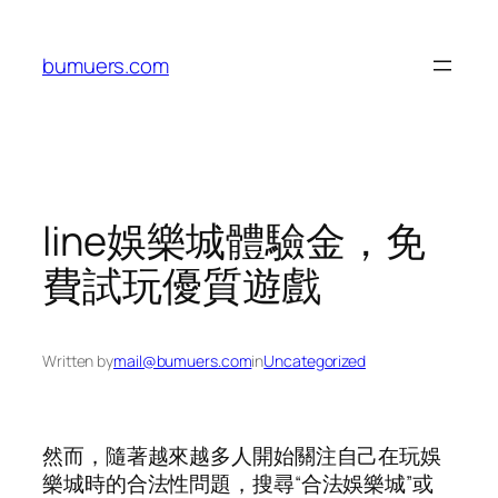
Skip
to
bumuers.com
content
line娛樂城體驗金，免
費試玩優質遊戲
Written by
mail@bumuers.com
in
Uncategorized
然而，隨著越來越多人開始關注自己在玩娛
樂城時的合法性問題，搜尋“合法娛樂城”或