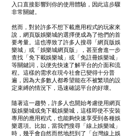
入口直接影響到你的使用體驗，因此這步驟
非常關鍵。
然而，對於許多不想下載應用程式的玩家來
說，網頁版娛樂城的選擇便成為了他們的首
要考量。這也導致了許多人搜尋「網頁版娛
樂城」或「娛樂城網頁版」，甚至會進一步
查找「免下載娛樂城」或「免註冊娛樂城」
等關鍵詞，以便先快速了解平台的介面和流
程。這樣的需求在現今社會已變得十分普
遍，因為大多數人都希望能在不被繁瑣的設
定束縛的情況下，迅速確認平台的好壞。
隨著這一趨勢，許多人也開始考慮使用網頁
版娛樂城或免下載娛樂城，這樣即使不安裝
專用的應用程式，也能夠快速享受到各種娛
樂選項。比如，當我們搜尋「線上娛樂城」
時，幾乎會自然而然地想到了「台灣線上娛