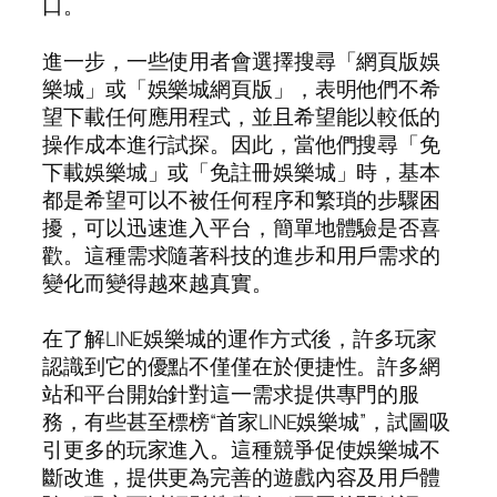
口。
進一步，一些使用者會選擇搜尋「網頁版娛
樂城」或「娛樂城網頁版」，表明他們不希
望下載任何應用程式，並且希望能以較低的
操作成本進行試探。因此，當他們搜尋「免
下載娛樂城」或「免註冊娛樂城」時，基本
都是希望可以不被任何程序和繁瑣的步驟困
擾，可以迅速進入平台，簡單地體驗是否喜
歡。這種需求隨著科技的進步和用戶需求的
變化而變得越來越真實。
在了解LINE娛樂城的運作方式後，許多玩家
認識到它的優點不僅僅在於便捷性。許多網
站和平台開始針對這一需求提供專門的服
務，有些甚至標榜“首家LINE娛樂城”，試圖吸
引更多的玩家進入。這種競爭促使娛樂城不
斷改進，提供更為完善的遊戲內容及用戶體