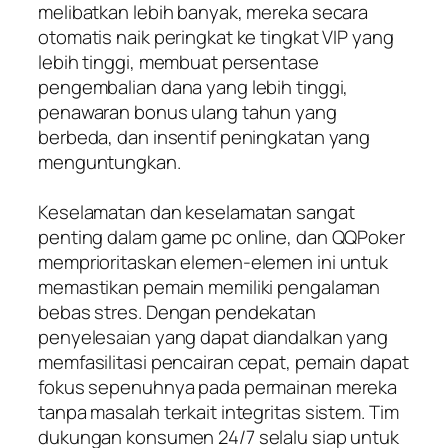
melibatkan lebih banyak, mereka secara
otomatis naik peringkat ke tingkat VIP yang
lebih tinggi, membuat persentase
pengembalian dana yang lebih tinggi,
penawaran bonus ulang tahun yang
berbeda, dan insentif peningkatan yang
menguntungkan.
Keselamatan dan keselamatan sangat
penting dalam game pc online, dan QQPoker
memprioritaskan elemen-elemen ini untuk
memastikan pemain memiliki pengalaman
bebas stres. Dengan pendekatan
penyelesaian yang dapat diandalkan yang
memfasilitasi pencairan cepat, pemain dapat
fokus sepenuhnya pada permainan mereka
tanpa masalah terkait integritas sistem. Tim
dukungan konsumen 24/7 selalu siap untuk