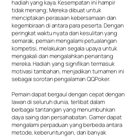
hadiah yang kaya. Kesempatan ini hampir
tidak menang; Mereka dibuat untuk
menciptakan perasaan kebersamaan dan
kegembiraan di antara para peserta. Dengan
peringkat waktu nyata dan kesulitan yang
semarak, pemain mengalami petualangan
kompetisi, melakukan segala upaya untuk
mengakali dan mengalahkan penantang
mereka. Hadiah yang signifikan termasuk
motivasi tambahan, menjadikan turnamen ini
sebagai sorotan pengalaman QQPoker.
Pemain dapat bergaul dengan cepat dengan
lawan di seluruh dunia, terlibat dalam
berbagai tantangan yang menumbuhkan
daya saing dan persahabatan. Gamer dapat
mengalami perpaduan yang berbeda antara
metode, keberuntungan, dan banyak