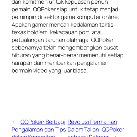
dan komitmen untuk kepuasan penuh
pemain, QQPoker siap untuk tetap menjadi
pemimpin di sektor game komputer online.
Apakah gamer mencari kedalaman taktis
texas hold’em, kekacauan port, atau
petualangan taruhan olahraga, QQPoker
sebenarnya telah mengembangkan pusat
hiburan yang benar-benar memenuhi setiap
harapan dan memberikan pengalaman
bermain video yang luar biasa.
←
QQPoker: Berbagi
Revolusi Permainan
Pengalaman dan Tips
Dalam Talian: QQPoker
dalam Komunitas
sebagai Pelopor
→