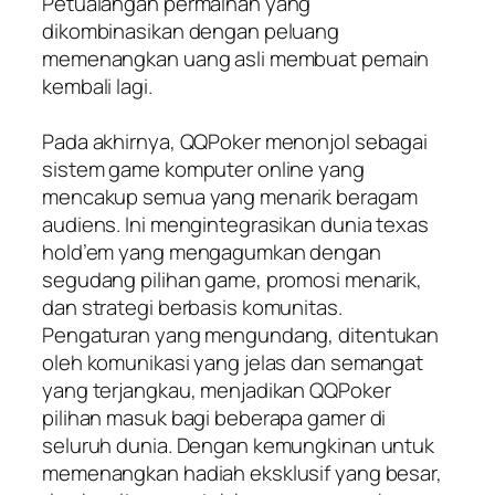
Petualangan permainan yang
dikombinasikan dengan peluang
memenangkan uang asli membuat pemain
kembali lagi.
Pada akhirnya, QQPoker menonjol sebagai
sistem game komputer online yang
mencakup semua yang menarik beragam
audiens. Ini mengintegrasikan dunia texas
hold’em yang mengagumkan dengan
segudang pilihan game, promosi menarik,
dan strategi berbasis komunitas.
Pengaturan yang mengundang, ditentukan
oleh komunikasi yang jelas dan semangat
yang terjangkau, menjadikan QQPoker
pilihan masuk bagi beberapa gamer di
seluruh dunia. Dengan kemungkinan untuk
memenangkan hadiah eksklusif yang besar,