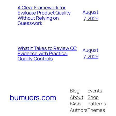
A Clear Framework for
August
Evaluate Product Quality
Without Relying on
7, 2026
Guesswork
What It Takes to Review QC
August
Evidence with Practical
7, 2026
Quality Controls
Blog
Events
bumuers.com
About
Shop
FAQs
Patterns
Authors
Themes