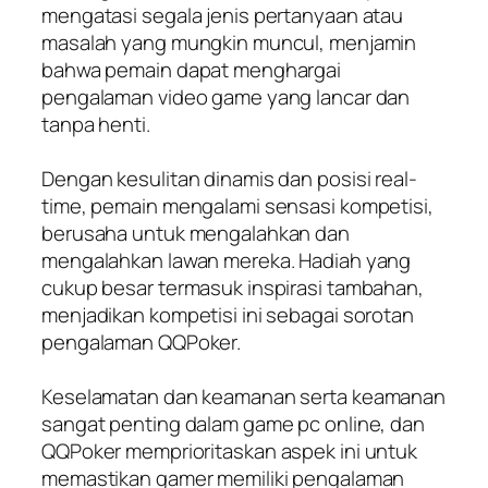
mengatasi segala jenis pertanyaan atau
masalah yang mungkin muncul, menjamin
bahwa pemain dapat menghargai
pengalaman video game yang lancar dan
tanpa henti.
Dengan kesulitan dinamis dan posisi real-
time, pemain mengalami sensasi kompetisi,
berusaha untuk mengalahkan dan
mengalahkan lawan mereka. Hadiah yang
cukup besar termasuk inspirasi tambahan,
menjadikan kompetisi ini sebagai sorotan
pengalaman QQPoker.
Keselamatan dan keamanan serta keamanan
sangat penting dalam game pc online, dan
QQPoker memprioritaskan aspek ini untuk
memastikan gamer memiliki pengalaman