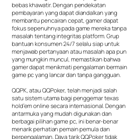
bebas khawatir. Dengan pendekatan
pembayaran yang dapat diandalkan yang
membantu pencairan cepat, gamer dapat
fokus sepenuhnya pada game mereka tanpa
masalah tentang integritas platform. Grup
bantuan konsumen 24/7 selalu siap untuk
menjawab pertanyaan atau masalah apa pun
yang mungkin muncul, memastikan bahwa
gamer dapat menikmati pengalaman bermain
game pc yang lancar dan tanpa gangguan.
QQPK, atau QQPoker, telah menjadi salah
satu sistem utama bagi penggemar texas
hold’em online secara internasional. Dengan
antarmuka yang mudah digunakan dan
berbagai pilihan game pc, ini benar-benar
menarik perhatian pemain pemula dan
berpengalaman. Daya tarik QQPoker tidak