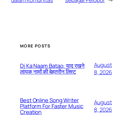
MORE POSTS
August
Dj Ka Naam Batao: याद रखने
लायक नामों की बेहतरीन लिस्ट
8, 2026
Best Online Song Writer
August
Platform For Faster Music
8, 2026
Creation