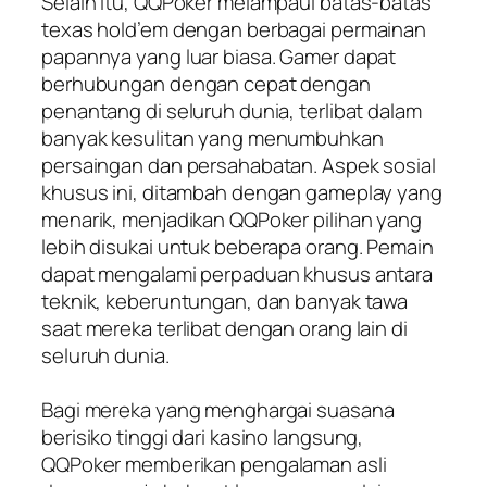
Selain itu, QQPoker melampaui batas-batas
texas hold’em dengan berbagai permainan
papannya yang luar biasa. Gamer dapat
berhubungan dengan cepat dengan
penantang di seluruh dunia, terlibat dalam
banyak kesulitan yang menumbuhkan
persaingan dan persahabatan. Aspek sosial
khusus ini, ditambah dengan gameplay yang
menarik, menjadikan QQPoker pilihan yang
lebih disukai untuk beberapa orang. Pemain
dapat mengalami perpaduan khusus antara
teknik, keberuntungan, dan banyak tawa
saat mereka terlibat dengan orang lain di
seluruh dunia.
Bagi mereka yang menghargai suasana
berisiko tinggi dari kasino langsung,
QQPoker memberikan pengalaman asli