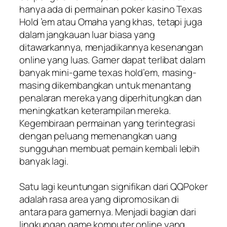
hanya ada di permainan poker kasino Texas
Hold ’em atau Omaha yang khas, tetapi juga
dalam jangkauan luar biasa yang
ditawarkannya, menjadikannya kesenangan
online yang luas. Gamer dapat terlibat dalam
banyak mini-game texas hold’em, masing-
masing dikembangkan untuk menantang
penalaran mereka yang diperhitungkan dan
meningkatkan keterampilan mereka.
Kegembiraan permainan yang terintegrasi
dengan peluang memenangkan uang
sungguhan membuat pemain kembali lebih
banyak lagi.
Satu lagi keuntungan signifikan dari QQPoker
adalah rasa area yang dipromosikan di
antara para gamernya. Menjadi bagian dari
lingkungan game komputer online yang