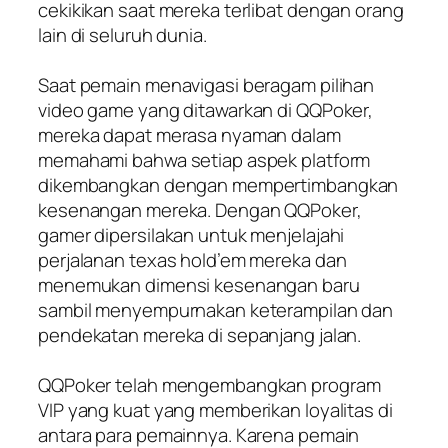
cekikikan saat mereka terlibat dengan orang
lain di seluruh dunia.
Saat pemain menavigasi beragam pilihan
video game yang ditawarkan di QQPoker,
mereka dapat merasa nyaman dalam
memahami bahwa setiap aspek platform
dikembangkan dengan mempertimbangkan
kesenangan mereka. Dengan QQPoker,
gamer dipersilakan untuk menjelajahi
perjalanan texas hold’em mereka dan
menemukan dimensi kesenangan baru
sambil menyempurnakan keterampilan dan
pendekatan mereka di sepanjang jalan.
QQPoker telah mengembangkan program
VIP yang kuat yang memberikan loyalitas di
antara para pemainnya. Karena pemain