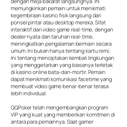
dengan meja bakarat langsungnya. Ini
memungkinkan pemain untuk menikmati
kegembiraan kasino fisik langsung dari
ponsel pintar atau desktop mereka. Sifat
interaktif dari video game real-time, dengan
dealer nyata dan taruhan real-time,
meningkatkan pengalaman bermain secara
umum. Ini bukan hanya tentang kartu remi;
Ini tentang menciptakan kembali lingkungan
yang menggetarkan yang biasanya terletak
di kasino online bata-dan-mortir. Pemain
dapat menikmati komunikasi facetime yang
membuat video game benar-benar terasa
lebih individual.
QQPoker telah mengembangkan program
VIP yang kuat yang memberikan komitmen di
antara para pemainnya. Saat gamer