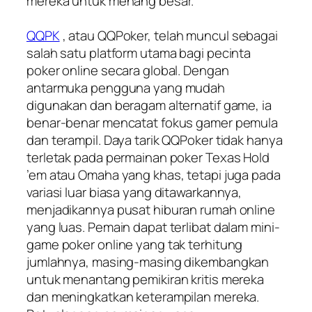
mereka untuk menang besar.
QQPK
, atau QQPoker, telah muncul sebagai
salah satu platform utama bagi pecinta
poker online secara global. Dengan
antarmuka pengguna yang mudah
digunakan dan beragam alternatif game, ia
benar-benar mencatat fokus gamer pemula
dan terampil. Daya tarik QQPoker tidak hanya
terletak pada permainan poker Texas Hold
’em atau Omaha yang khas, tetapi juga pada
variasi luar biasa yang ditawarkannya,
menjadikannya pusat hiburan rumah online
yang luas. Pemain dapat terlibat dalam mini-
game poker online yang tak terhitung
jumlahnya, masing-masing dikembangkan
untuk menantang pemikiran kritis mereka
dan meningkatkan keterampilan mereka.