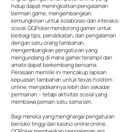
hidup dapat meningkatkan pengalaman
bermain game, mengembangkan
kemungkinan untuk kolaborasi dan interaksi
sosial. QQPoker mendorong gamer untuk
berbagi tips, pendekatan, dan pengalaman
dengan satu orang tambahan,
mengembangkan pengaturan yang
mengundang di mana gamer terampil dan
amatir dapat berkembang bersama.
Perasaan memiliki ini mencakup lapisan
kepuasan tambahan untuk texas hold’em
online, menjadikannya lebih dari sekadar
permainan – tetapi aktivitas sosial yang
membawa pemain satu sama lain.
Bagi mereka yang menghargai pengaturan
berisiko tinggi dari kasino online online,
QQPoker memberikan pengalaman asli